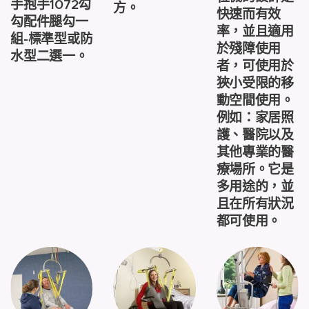
手抱手1072勾
方。
快速而有效
勾配件腿勾一
率，並且適用
組-標準型或防
於殘障使用
水型二選一。
者，可使用於
狹小受限的移
動空間使用。
例如：家居照
護、醫院以及
其他專業的醫
療場所。它是
多用途的，並
且在所有狀況
都可使用。