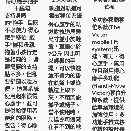
得心應手抱手
位機
＋腿勾
軌道對軌道可
支持身體
攜式移位系統
多功能移動移
的"抱手" 肩膀
得心應手的軌
位系統(The
不必使力 得心
道對軌道馬達
Victor
應手移位"抱
尺寸並小於鞋
mobile lift
手"機和母親
盒，重量小於
system)迅
抱著小孩行走
7公斤,因此可
速、有力、得
是相同的： 身
以輕鬆的手
心應手、萬用
體需要的支持
提，可以快速
並且耐用得心
點不多，但卻
並不費力的掛
應手多功能
要舒適以及方
在軌道上或從
(Handi-Move
便。 這套系統
軌道上取下
Victor)移位升
使用起來很得
來，不用架設
降系統，提供
心應手，並可
梯子或椅子。
給專業環境的
提供給使用者
當不使用時，
加強使用。多
便利的服務。
馬達亦可儲藏
功能手推式移
包含：得心應
在看不到的地
位機的設計是