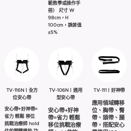
範教學或操作手
冊） 尺寸 W
98cm，H
100cm，誤差值
±5%
TV-116N | 全方
TV-106N | 通用
TV-111 | 好神帶
位安心帶
型安心帶
應用領域轉移
安心帶+好神帶=
安心帶+好神
位、胸帶、臀
省力 輕鬆 移位
帶=省力 輕鬆
帶、頭帶、腿
挑戰治療師 hold
移位挑戰治療
帶，搭配安心
住的關鍵幾秒 功