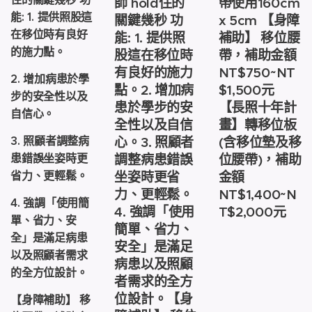
師 hold住的
帶使用160cm
能: 1. 提供照股這
關鍵幾秒 功
x 5cm 【身障
在移位時有良好
能: 1. 提供照
補助】 移位腰
的施力點。
股這在移位時
帶，補助金額
有良好的施力
NT$750~NT
2. 增加病患於學
點。2. 增加病
$1,500元
步的安全性以及
患於學步的安
【長照十年計
自信心。
全性以及自信
畫】轉移位板
3. 照顧者調整病
心。3. 照顧者
(含移位墊及移
患錯誤坐姿時更
調整病患錯誤
位腰帶)，補助
省力、更輕鬆。
坐姿時更省
金額
力、更輕鬆。
NT$1,400~N
4. 強調「使用簡
4. 強調「使用
T$2,000元
單、省力、安
簡單、省力、
全」是滿足病患
安全」是滿足
以及照顧者需求
病患以及照顧
的全方位設計。
者需求的全方
位設計。【身
【身障補助】 移