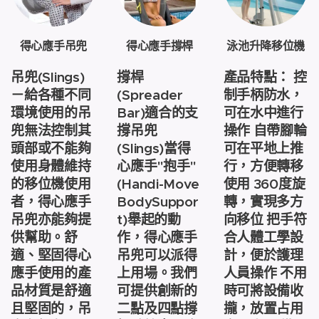
得心應手吊兜
得心應手撐桿
泳池升降移位機
吊兜(Slings)
撐桿
產品特點： 控
－給各種不同
(Spreader
制手柄防水，
環境使用的吊
Bar)適合的支
可在水中進行
兜無法控制其
撐吊兜
操作 自帶腳輪
頭部或不能夠
(Slings)當得
可在平地上推
使用身體維持
心應手"抱手"
行，方便轉移
的移位機使用
(Handi-Move
使用 360度旋
者，得心應手
BodySuppor
轉，實現多方
吊兜亦能夠提
t)舉起的動
向移位 把手符
供幫助。舒
作，得心應手
合人體工學設
適、堅固得心
吊兜可以派得
計，便於護理
應手使用的產
上用場。我們
人員操作 不用
品材質是舒適
可提供創新的
時可將設備收
且堅固的，吊
二點及四點撐
攏，放置占用