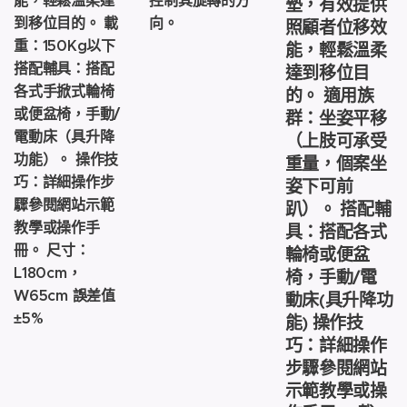
能，輕鬆溫柔達
控制其旋轉的方
墊，有效提供
到移位目的。 載
向。
照顧者位移效
重：150Kg以下
能，輕鬆溫柔
搭配輔具：搭配
達到移位目
各式手掀式輪椅
的。 適用族
或便盆椅，手動/
群：坐姿平移
電動床（具升降
（上肢可承受
功能）。 操作技
重量，個案坐
巧：詳細操作步
姿下可前
驟參閱網站示範
趴）。 搭配輔
教學或操作手
具：搭配各式
冊。 尺寸：
輪椅或便盆
L180cm，
椅，手動/電
W65cm 誤差值
動床(具升降功
±5%
能) 操作技
巧：詳細操作
步驟參閱網站
示範教學或操