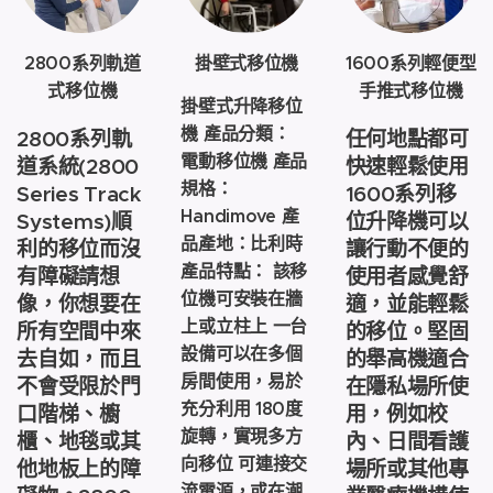
2800系列軌道
掛壁式移位機
1600系列輕便型
式移位機
手推式移位機
掛壁式升降移位
機 產品分類：
2800系列軌
任何地點都可
電動移位機 產品
道系統(2800
快速輕鬆使用
規格：
Series Track
1600系列移
Handimove 產
Systems)順
位升降機可以
品產地：比利時
利的移位而沒
讓行動不便的
產品特點： 該移
有障礙請想
使用者感覺舒
位機可安裝在牆
像，你想要在
適，並能輕鬆
上或立柱上 一台
所有空間中來
的移位。堅固
設備可以在多個
去自如，而且
的舉高機適合
房間使用，易於
不會受限於門
在隱私場所使
充分利用 180度
口階梯、櫥
用，例如校
旋轉，實現多方
櫃、地毯或其
內、日間看護
向移位 可連接交
他地板上的障
場所或其他專
流電源，或在潮