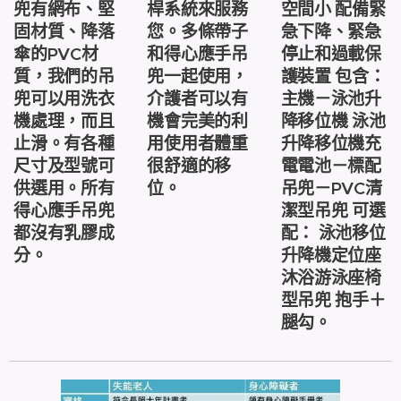
兜有網布、堅
桿系統來服務
空間小 配備緊
固材質、降落
您。多條帶子
急下降、緊急
傘的PVC材
和得心應手吊
停止和過載保
質，我們的吊
兜一起使用，
護裝置 包含：
兜可以用洗衣
介護者可以有
主機－泳池升
機處理，而且
機會完美的利
降移位機 泳池
止滑。有各種
用使用者體重
升降移位機充
尺寸及型號可
很舒適的移
電電池－標配
供選用。所有
位。
吊兜－PVC清
得心應手吊兜
潔型吊兜 可選
都沒有乳膠成
配： 泳池移位
分。
升降機定位座
沐浴游泳座椅
型吊兜 抱手＋
腿勾。