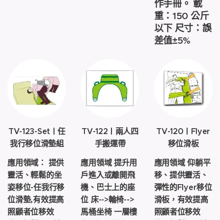
作手冊。 載
重：150 公斤
以下 尺寸：誤
差值±5%
TV-123-Set | 任
TV-122 | 兩人四
TV-120 | Flyer
我行移位滑墊組
手搬運帶
移位滑板
應用領域： 提供
應用領域 提升用
應用領域 仰躺平
靈活、輕鬆的坐
戶進入或離開飛
移、提供靈活、
姿移位-任我行移
機、巴士上的座
彈性的Flyer移位
位滑墊,有效提高
位 床-->輪椅-->
滑板，有效提高
照顧者位移效
馬桶坐椅 一層樓
照顧者位移效