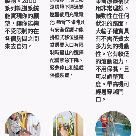
礙物。2800
業醫療機構使
濕環境下通過變
系列軌道系統
用非常理想。
壓器使用充電電
能實現你的願
機動性在任何
池 懸臂下降時具
望，讓你能夠
狀況的路面，
有安全保護功能
不受限制的在
大輪子確實具
掛壁式移位機是
各個房間之間
有不需花費太
當房間入口有限
來去自如。
多力氣的機動
制時最佳的選擇
性。它有較低
配備緊急下降、
的滾動阻力，
緊急停止和過載
不用保養，且
保護裝置。
可以調整寬
度。舉高機可
輕易穿越門
口。