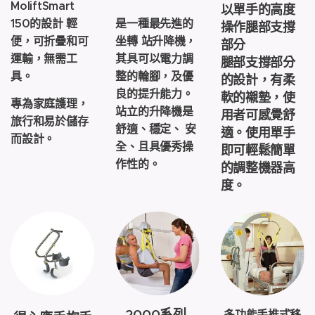
MoliftSmart
以單手的高度
150的設計 輕
是一種最先進的
操作腿部支撐
便，可折疊和可
坐轉 站升降機，
部分
運輸，無需工
其具可以電力調
腿部支撐部分
具。
整的輪腳，及優
的設計，有柔
良的提升能力。
軟的襯墊，使
專為家庭護理，
站立的升降機是
用者可感覺舒
旅行和易於儲存
舒適、穩定、 安
適。使用單手
而設計。
全、且具優秀操
即可輕鬆簡單
作性的。
的調整機器高
度。
2000系列
多功能手推式移